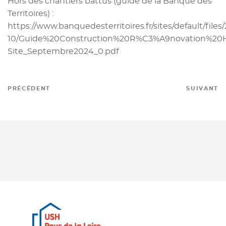
Hors des chantiers battus (guide de la Banque des
Territoires) :
https://www.banquedesterritoires.fr/sites/default/files
10/Guide%20Construction%20R%C3%A9novation%20H
Site_Septembre2024_0.pdf
PRÉCÉDENT
SUIVANT