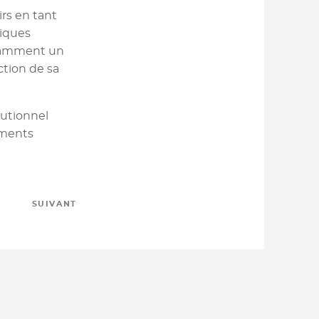
irs en tant
riques
otamment un
ction de sa
tutionnel
gements
SUIVANT