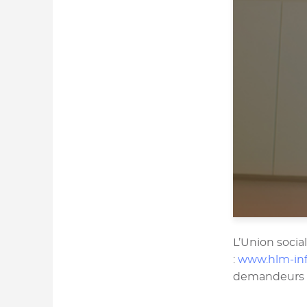
L’Union socia
:
www.hlm-inf
demandeurs d