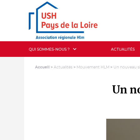
QUI SOMMES-NOUS ?
ACTUALITÉS
Accueil
>
Actualités
>
Mouvement HLM
>
Un nouveau si
Un no